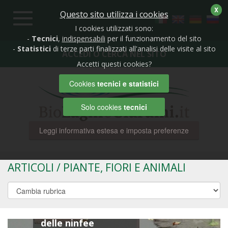
X
Questo sito utilizza i cookies
Toggle
navigation
I cookies utilizzati sono:
-
Tecnici
,
indispensabili
per il funzionamento del sito
-
Statistici
di terze parti finalizzati all'analisi delle visite al sito
ACCEDI O CERCA NEL SITO
Accetti questi cookies?
Cookies
tecnici e statistici
Solo cookies
tecnici
Leggi informativa estesa e imposta preferenze
ARTICOLI / PIANTE, FIORI E ANIMALI
Giugno popola il
biolago della magia
delle ninfee