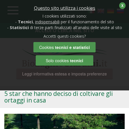
X
Questo sito utilizza i cookies
Toggle
navigation
I cookies utilizzati sono:
-
Tecnici
,
indispensabili
per il funzionamento del sito
-
Statistici
di terze parti finalizzati all'analisi delle visite al sito
ACCEDI O CERCA NEL SITO
Accetti questi cookies?
Cookies
tecnici e statistici
Solo cookies
tecnici
Leggi informativa estesa e imposta preferenze
5 star che hanno deciso di coltivare gli
ortaggi in casa