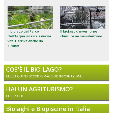
Il biolago del Parco
Il biolago d'inverno: nè
dell'Acqua rinasce a nuova
chiusure nè manutenzioni
vita. E arriva anche un
airone!
COS'È IL BIO-LAGO?
CLICCA QUI PER SCOPRIRE MAGGIORI INFORMAZIONI.
HAI UN AGRITURISMO?
CLICCA QUI!
Biolaghi e Biopiscine in Italia