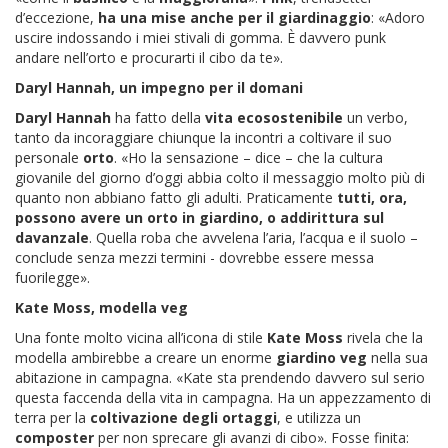
d’eccezione,
ha una mise anche per il giardinaggio
: «Adoro
uscire indossando i miei stivali di gomma. È davvero punk
andare nell’orto e procurarti il cibo da te».
Daryl Hannah, un impegno per il domani
Daryl Hannah
ha fatto della
vita ecosostenibile
un verbo,
tanto da incoraggiare chiunque la incontri a coltivare il suo
personale
orto
. «Ho la sensazione – dice – che la cultura
giovanile del giorno d’oggi abbia colto il messaggio molto più di
quanto non abbiano fatto gli adulti. Praticamente
tutti, ora,
possono avere un orto in giardino, o addirittura sul
davanzale
. Quella roba che avvelena l’aria, l’acqua e il suolo –
conclude senza mezzi termini - dovrebbe essere messa
fuorilegge».
Kate Moss, modella veg
Una fonte molto vicina all’icona di stile
Kate Moss
rivela che la
modella ambirebbe a creare un enorme
giardino veg
nella sua
abitazione in campagna. «Kate sta prendendo davvero sul serio
questa faccenda della vita in campagna. Ha un appezzamento di
terra per la
coltivazione degli ortaggi
, e utilizza un
composter
per non sprecare gli avanzi di cibo». Fosse finita: