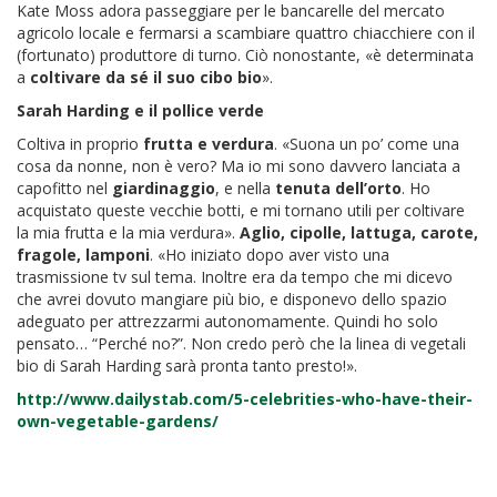
Kate Moss adora passeggiare per le bancarelle del mercato
agricolo locale e fermarsi a scambiare quattro chiacchiere con il
(fortunato) produttore di turno. Ciò nonostante, «è determinata
a
coltivare da sé il suo cibo bio
».
Sarah Harding e il pollice verde
Coltiva in proprio
frutta e verdura
. «Suona un po’ come una
cosa da nonne, non è vero? Ma io mi sono davvero lanciata a
capofitto nel
giardinaggio
, e nella
tenuta dell’orto
. Ho
acquistato queste vecchie botti, e mi tornano utili per coltivare
la mia frutta e la mia verdura».
Aglio, cipolle, lattuga, carote,
fragole, lamponi
. «Ho iniziato dopo aver visto una
trasmissione tv sul tema. Inoltre era da tempo che mi dicevo
che avrei dovuto mangiare più bio, e disponevo dello spazio
adeguato per attrezzarmi autonomamente. Quindi ho solo
pensato… “Perché no?”. Non credo però che la linea di vegetali
bio di Sarah Harding sarà pronta tanto presto!».
http://www.dailystab.com/5-celebrities-who-have-their-
own-vegetable-gardens/