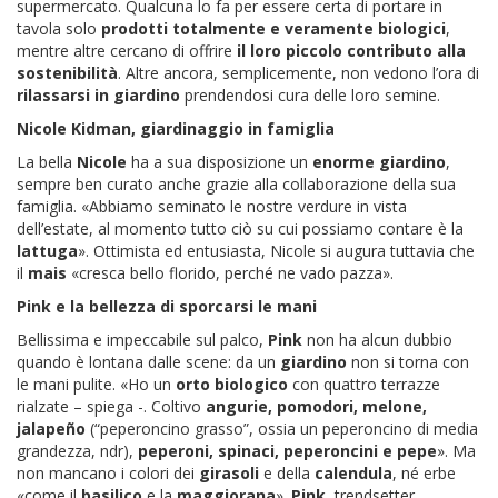
supermercato. Qualcuna lo fa per essere certa di portare in
tavola solo
prodotti totalmente e veramente biologici
,
mentre altre cercano di offrire
il loro piccolo contributo alla
sostenibilità
. Altre ancora, semplicemente, non vedono l’ora di
rilassarsi in giardino
prendendosi cura delle loro semine.
Nicole Kidman, giardinaggio in famiglia
La bella
Nicole
ha a sua disposizione un
enorme giardino
,
sempre ben curato anche grazie alla collaborazione della sua
famiglia. «Abbiamo seminato le nostre verdure in vista
dell’estate, al momento tutto ciò su cui possiamo contare è la
lattuga
». Ottimista ed entusiasta, Nicole si augura tuttavia che
il
mais
«cresca bello florido, perché ne vado pazza».
Pink e la bellezza di sporcarsi le mani
Bellissima e impeccabile sul palco,
Pink
non ha alcun dubbio
quando è lontana dalle scene: da un
giardino
non si torna con
le mani pulite. «Ho un
orto biologico
con quattro terrazze
rialzate – spiega -. Coltivo
angurie, pomodori, melone,
jalapeño
(“peperoncino grasso”, ossia un peperoncino di media
grandezza, ndr),
peperoni, spinaci, peperoncini e pepe
». Ma
non mancano i colori dei
girasoli
e della
calendula
, né erbe
«come il
basilico
e la
maggiorana
».
Pink
, trendsetter