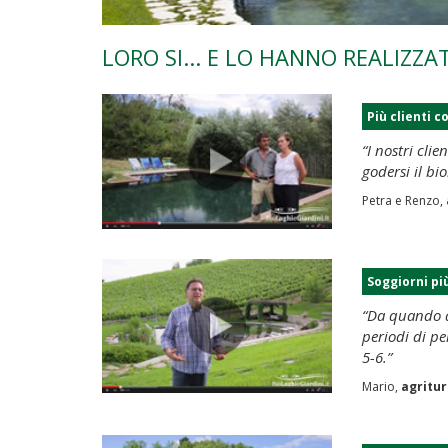
LORO SI... E LO HANNO REALIZZA
Più clienti c
“I nostri cli
godersi il bi
Petra e Renzo,
Soggiorni pi
“Da quando ab
periodi di p
5-6.”
Mario,
agritur