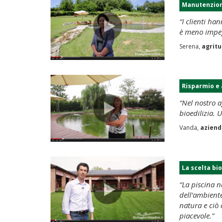
Manutenzione
“I clienti ha
è meno impeg
Serena,
agrit
Risparmio e
“Nel nostro a
bioedilizia. 
Vanda,
aziend
La scelta bio
“La piscina n
dell’ambiente
natura e ciò 
piacevole.”