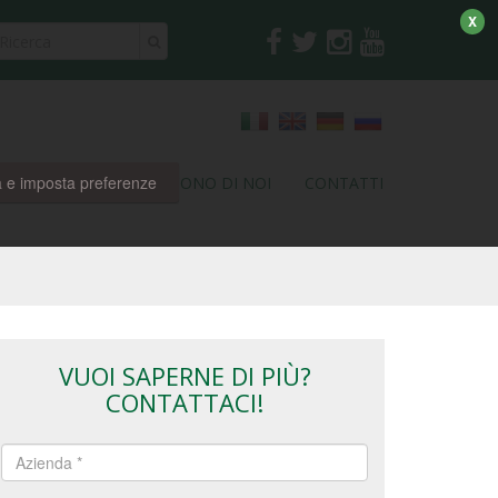
X
a e imposta preferenze
RI
PARTNER
DICONO DI NOI
CONTATTI
VUOI SAPERNE DI PIÙ?
CONTATTACI!