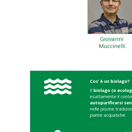
Giovanni
Muccinelli
Cos’ è un biolago?
Il
biolago (o ecola
esattamente il conte
autopurificarsi sen
nelle piscine tradizio
piante acquatiche.