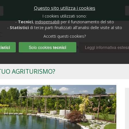
Questo sito utilizza i cookies
I cookies utilizzati sono:
-
Tecnici
,
indispensabili
per il funzionamento del sito
-
Statistici
di terze parti finalizzati all'analisi delle visite al sito
Accetti questi cookies?
istici
Solo cookies
tecnici
Leggi informativa estes
HOME
BIOLAGHI E GIARDINI
RUBRICHE
AUTO
 TUO AGRITURISMO?