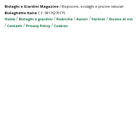
Biolaghi e Giardini Magazine
/ Biopiscine, ecolaghi e piscine naturali
Biolaghetto Italia
C.F. 98176270175
/
/
/
/
/
Home
Biolaghi e giardini
Rubriche
Autori
Partner
Dicono di noi
/
/
/
Contatti
Privacy Policy
Cookies