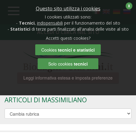
X
Questo sito utilizza i cookies
Toggle
navigation
I cookies utilizzati sono:
-
Tecnici
,
indispensabili
per il funzionamento del sito
-
Statistici
di terze parti finalizzati all'analisi delle visite al sito
ACCEDI O CERCA NEL SITO
Accetti questi cookies?
Cookies
tecnici e statistici
Solo cookies
tecnici
Leggi informativa estesa e imposta preferenze
ARTICOLI DI MASSIMILIANO