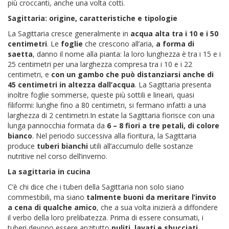
più croccanti, anche una volta cotti.
Sagittaria: origine, caratteristiche e tipologie
La Sagittaria cresce generalmente in
acqua alta tra i 10 e i 50
centimetri
. Le
foglie
che crescono all’aria,
a forma di
saetta
, danno il nome alla pianta: la loro lunghezza è tra i 15 e i
25 centimetri per una larghezza compresa tra i 10 e i 22
centimetri, e
con un gambo che può distanziarsi anche di
45 centimetri in altezza dall’acqua
. La Sagittaria presenta
inoltre foglie sommerse, queste più sottili e lineari, quasi
filiformi: lunghe fino a 80 centimetri, si fermano infatti a una
larghezza di 2 centimetri.In estate la Sagittaria fiorisce con una
lunga pannocchia formata da
6 – 8 fiori a tre petali, di colore
bianco
. Nel periodo successiva alla fioritura, la Sagittaria
produce
tuberi bianchi
utili all’accumulo delle sostanze
nutritive nel corso dell’inverno.
La sagittaria in cucina
C’è chi dice che i tuberi della Sagittaria non solo siano
commestibili, ma siano
talmente buoni da meritare l’invito
a cena di qualche amico
, che a sua volta inizierà a diffondere
il verbo della loro prelibatezza. Prima di essere consumati, i
tuberi devono essere anzitutto
puliti, lavati e sbucciati