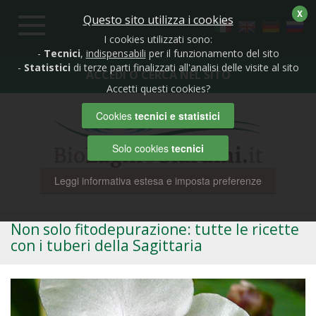
X
Questo sito utilizza i cookies
Toggle
navigation
I cookies utilizzati sono:
-
Tecnici
,
indispensabili
per il funzionamento del sito
-
Statistici
di terze parti finalizzati all'analisi delle visite al sito
ACCEDI O CERCA NEL SITO
Accetti questi cookies?
Cookies
tecnici e statistici
Solo cookies
tecnici
Leggi informativa estesa e imposta preferenze
Non solo fitodepurazione: tutte le ricette
con i tuberi della Sagittaria