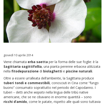
giovedì 10 aprile 2014
Viene chiamata
erba saetta
per la forma delle sue foglie: è la
Sagittaria sagittifollia
, una pianta perenne erbacea utilizzata
nella
fitodepurazione
di
biolaghetti
e
piscine naturali
.
Oltre a essere un’alleata dell’ambiente, la Sagittaria produce
tuberi tondi e commestibili
, conosciuti in Cina come “fungo
buono” consumato soprattutto nel periodo del Capodanno. I
tuberi – detti anche
wapato
nella lingua delle tribù native
americane, che se ne cibavano in enorme quantità – sono
ricchi d’amido
, come le patate, rispetto alle quali sono tuttavia