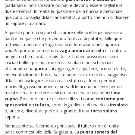
(badando di non sprecare polpa!) e devono essere tagliate le
due estremità. In realtà la questione della buccia è personale:
qualcuno consiglia di lasciarla intatta, a patto che non si disdegni
un sapore più amaro.
A questo punto ci si può sbizzarrire nelle ricette più diverse a
partire da quelle che prevedono l’utilizzo di patate, dalle quali
tuttavia i tuberi della Sagittaria si differenziano nel sapore: i
wapato
portano con sé una
vaga amarezza
unita di contro a
un gusto che ricorda il mais dolce. I tuberi possono essere
lasciati bollire per una mezz’ora, scolati e poi schiacciati
ottenendo una
purea
cui aggiungere, a piacere, acqua o latte,
ed eventualmente burro, sale e pepe. Un’altra ricetta suggerisce
di lasciarli asciugare accanto alla stufa o al fuoco per poi
macinarli grossolanamente, versarli in acqua bollente per un
minuto circa e mettere al sicuro una cena a base di
ottima
zuppa
. Possono inoltre essere utilizzati come
contorno per
spezzatini e stufato
, come ingrediente di una ricca
insalata
o, ancora, diventare parte integrante di una
torta salata
saporita.
Nonostante sia l’elemento principale, il tubero non è l’unica
parte commestibile della Sagittaria. La
punta tenera del