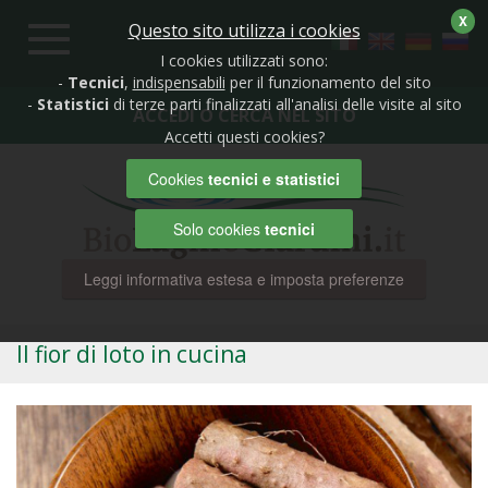
X
Questo sito utilizza i cookies
Toggle
navigation
I cookies utilizzati sono:
-
Tecnici
,
indispensabili
per il funzionamento del sito
-
Statistici
di terze parti finalizzati all'analisi delle visite al sito
ACCEDI O CERCA NEL SITO
Accetti questi cookies?
Cookies
tecnici e statistici
Solo cookies
tecnici
Leggi informativa estesa e imposta preferenze
Il fior di loto in cucina