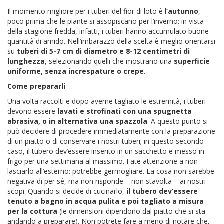
Il momento migliore per i tuberi del fior di loto è l
’autunno
,
poco prima che le piante si assopiscano per l’inverno: in vista
della stagione fredda, infatti, i tuberi hanno accumulato buone
quantità di amido. Nell’imbarazzo della scelta è meglio orientarsi
su
tuberi di 5-7 cm di diametro e 8-12 centimetri di
lunghezza
, selezionando quelli che mostrano una
superficie
uniforme, senza increspature o crepe
.
Come prepararli
Una volta raccolti e dopo averne tagliato le estremità, i tuberi
devono essere
lavati e strofinati con una spugnetta
abrasiva, o in alternativa una spazzola
. A questo punto si
può decidere di procedere immediatamente con la preparazione
di un piatto o di conservare i nostri tuberi; in questo secondo
caso, il tubero dev’essere inserito in un sacchetto e messo in
frigo per una settimana al massimo. Fate attenzione a non
lasciarlo all’esterno: potrebbe germogliare. La cosa non sarebbe
negativa di per sé, ma non risponde – non stavolta – ai nostri
scopi. Quando si decide di cucinarlo,
il tubero dev’essere
tenuto a bagno in acqua pulita e poi tagliato a misura
per la cottura
(le dimensioni dipendono dal piatto che si sta
andando a preparare). Non potrete fare a meno di notare che,