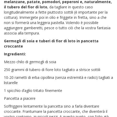
melanzane, patate, pomodori, peperoni e, naturalmente,
il tubero del fior di loto
, da tagliare in questo caso
longitudinalmente a fette piuttosto sottili (è importante per la
cottura). Immergete poi in olio e friggete in fretta, sino a che
non si formerà una leggera pastella. Volendo è possibile
aggiungere gamberetti, pesce o tutto ciò che la vostra fantasia
associa alla tempura.
Germogli di soia e tuberi di fior di loto in pancetta
croccante
Ingredienti:
Mezzo chilo di germogli di soia
250 grammi di tubero di fiore loto tagliato a strisce sottili
10-20 rametti di erba cipollina (senza estremità e radici) tagliati a
listarelle
1 spicchio d’aglio tritato finemente
Pancetta a piacere
Soffriggere lentamente la pancetta sino a farla diventare
croccante. Frantumare la pancetta croccante, che diventerà il
vostro contorno, in piccoli pezzi. A questo punto, con l’olio già