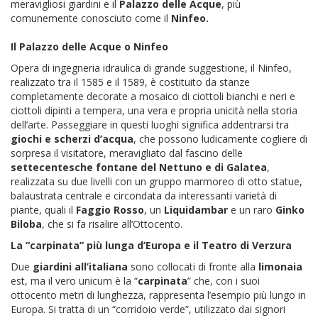
meravigliosi giardini e il
Palazzo delle Acque
, più
comunemente conosciuto come il
Ninfeo.
Il Palazzo delle Acque o Ninfeo
Opera di ingegneria idraulica di grande suggestione, il Ninfeo,
realizzato tra il 1585 e il 1589, è costituito da stanze
completamente decorate a mosaico di ciottoli bianchi e neri e
ciottoli dipinti a tempera, una vera e propria unicità nella storia
dell’arte. Passeggiare in questi luoghi significa addentrarsi tra
giochi e scherzi d’acqua
, che possono ludicamente cogliere di
sorpresa il visitatore, meravigliato dal fascino delle
settecentesche fontane del Nettuno e di Galatea
,
realizzata su due livelli con un gruppo marmoreo di otto statue,
balaustrata centrale e circondata da interessanti varietà di
piante, quali il
Faggio Rosso
, un
Liquidambar
e un raro
Ginko
Biloba
, che si fa risalire all’Ottocento.
La “carpinata” più lunga d’Europa e il Teatro di Verzura
Due
giardini all’italiana
sono collocati di fronte alla
limonaia
est, ma il vero unicum è la “
carpinata
” che, con i suoi
ottocento metri di lunghezza, rappresenta l’esempio più lungo in
Europa. Si tratta di un “corridoio verde”, utilizzato dai signori