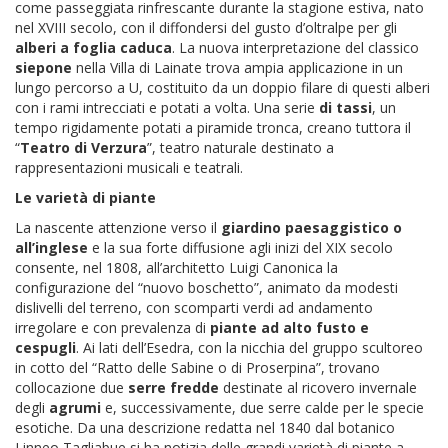
come passeggiata rinfrescante durante la stagione estiva, nato
nel XVIII secolo, con il diffondersi del gusto d’oltralpe per gli
alberi a foglia caduca
. La nuova interpretazione del classico
siepone
nella Villa di Lainate trova ampia applicazione in un
lungo percorso a U, costituito da un doppio filare di questi alberi
con i rami intrecciati e potati a volta. Una serie
di tassi
, un
tempo rigidamente potati a piramide tronca, creano tuttora il
“
Teatro di Verzura
”, teatro naturale destinato a
rappresentazioni musicali e teatrali.
Le varietà di piante
La nascente attenzione verso il
giardino paesaggistico o
all’inglese
e la sua forte diffusione agli inizi del XIX secolo
consente, nel 1808, all’architetto Luigi Canonica la
configurazione del “nuovo boschetto”, animato da modesti
dislivelli del terreno, con scomparti verdi ad andamento
irregolare e con prevalenza di
piante ad alto fusto e
cespugli
. Ai lati dell’Esedra, con la nicchia del gruppo scultoreo
in cotto del “Ratto delle Sabine o di Proserpina”, trovano
collocazione due
serre fredde
destinate al ricovero invernale
degli
agrumi
e, successivamente, due serre calde per le specie
esotiche. Da una descrizione redatta nel 1840 dal botanico
Linneo Tagliabue si ha notizia delle grandi varietà di piante a