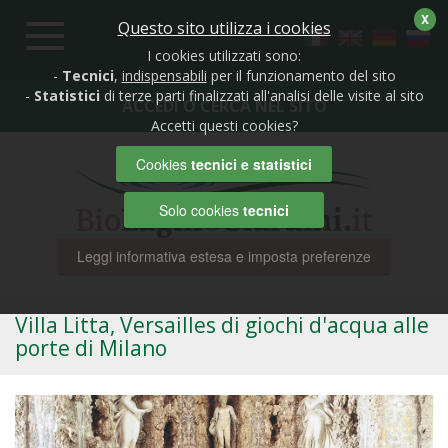
X
Questo sito utilizza i cookies
Toggle
navigation
I cookies utilizzati sono:
-
Tecnici
,
indispensabili
per il funzionamento del sito
-
Statistici
di terze parti finalizzati all'analisi delle visite al sito
ACCEDI O CERCA NEL SITO
Accetti questi cookies?
Cookies
tecnici e statistici
Solo cookies
tecnici
Leggi informativa estesa e imposta preferenze
Villa Litta, Versailles di giochi d'acqua alle
porte di Milano