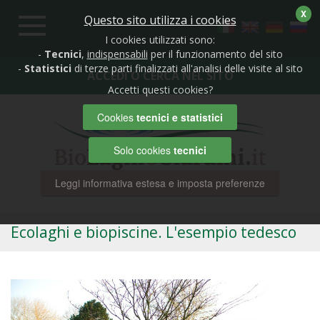
X
Questo sito utilizza i cookies
Toggle
navigation
I cookies utilizzati sono:
-
Tecnici
,
indispensabili
per il funzionamento del sito
-
Statistici
di terze parti finalizzati all'analisi delle visite al sito
ACCEDI O CERCA NEL SITO
Accetti questi cookies?
Cookies
tecnici e statistici
Solo cookies
tecnici
Leggi informativa estesa e imposta preferenze
Ecolaghi e biopiscine. L'esempio tedesco