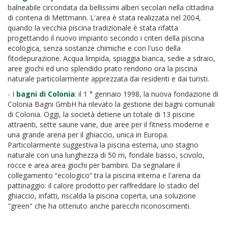
balneabile circondata da bellissimi alberi secolari nella cittadina
di contena di Mettmann. L'area è stata realizzata nel 2004,
quando la vecchia piscina tradizionale è stata rifatta
progettando il nuovo impianto secondo i criteri della piscina
ecologica, senza sostanze chimiche e con l'uso della
fitodepurazione. Acqua limpida, spiaggia bianca, sedie a sdraio,
aree giochi ed uno splendido prato rendono ora la piscina
naturale particolarmente apprezzata dai residenti e dai turisti.
- I
bagni di Colonia
: il 1 ° gennaio 1998, la nuova fondazione di
Colonia Bagni GmbH ha rilevato la gestione dei bagni comunali
di Colonia. Oggi, la società detiene un totale di 13 piscine
attraenti, sette saune varie, due aree per il fitness moderne e
una grande arena per il ghiaccio, unica in Europa.
Particolarmente suggestiva la piscina esterna, uno stagno
naturale con una lunghezza di 50 m, fondale basso, scivolo,
rocce e area area giochi per bambini. Da segnalare il
collegamento “ecologico” tra la piscina interna e l'arena da
pattinaggio: il calore prodotto per raffreddare lo stadio del
ghiaccio, infatti, riscalda la piscina coperta, una soluzione
"green" che ha ottenuto anche parecchi riconoscimenti.