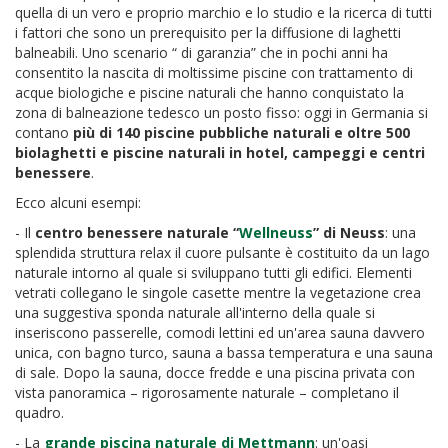
quella di un vero e proprio marchio e lo studio e la ricerca di tutti
i fattori che sono un prerequisito per la diffusione di laghetti
balneabili. Uno scenario “ di garanzia” che in pochi anni ha
consentito la nascita di moltissime piscine con trattamento di
acque biologiche e piscine naturali che hanno conquistato la
zona di balneazione tedesco un posto fisso: oggi in Germania si
contano
più di 140 piscine pubbliche naturali e oltre 500
biolaghetti e piscine naturali in hotel, campeggi e centri
benessere
.
Ecco alcuni esempi:
- Il
centro benessere naturale “
Wellneuss
” di Neuss
: una
splendida struttura relax il cuore pulsante è costituito da un lago
naturale intorno al quale si sviluppano tutti gli edifici. Elementi
vetrati collegano le singole casette mentre la vegetazione crea
una suggestiva sponda naturale all'interno della quale si
inseriscono passerelle, comodi lettini ed un'area sauna davvero
unica, con bagno turco, sauna a bassa temperatura e una sauna
di sale. Dopo la sauna, docce fredde e una piscina privata con
vista panoramica – rigorosamente naturale – completano il
quadro.
- La
grande piscina naturale di Mettmann
: un'oasi